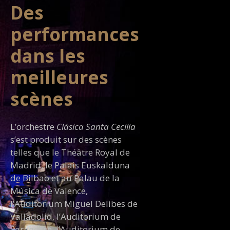
Des
performances
dans les
meilleures
scènes
L’orchestre
Clásica Santa Cecilia
s’est produit sur des scènes
telles que le Théâtre Royal de
Madrid, le Palais Euskalduna
de Bilbao et au Palau de la
Música de Valence,
l’Auditorium Miguel Delibes de
Valladolid, l’Auditorium de
Saragosse, l’Auditorium de