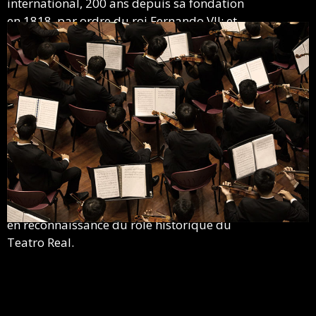
international, 200 ans depuis sa fondation
en 1818, par ordre du roi Fernando VII; et
les 20 ans depuis sa réouverture en 1997,
après une réhabilitation architecturale
complexe et pionnière, qui a fait de sa
scène une référence parmi ses
comparaisons, à la fois pour sa technologie
théâtrale sophistiquée et pour sa
fonctionnalité.
La commémoration des deux événements a
été déclarée “événement d’intérêt public
exceptionnel” par la loi de finances de 2015,
en reconnaissance du rôle historique du
Teatro Real.