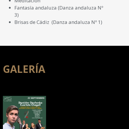
Meditación
Fantasía andaluza (Danza andaluza Nº
3)
Brisas de Cádiz (Danza andaluza Nº 1)
GALERÍA