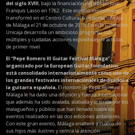
del siglo XVIII
, bajo la financiación del obispo José
Franquis Lasso en 1762. Este espacio expositivo se
transformó en el Centro Cultural Fundación Unicaja
de Málaga el 21 de octubre de 2019. En él la Fundación
Unicaja desarrolla un ambicioso programa con
múltiples y cuidadas acciones expositivas de artistas
de primer nivel.
El “Pepe Romero III Guitar Festival Málaga”,
organizado por la European Guitar Foundation,
está consolidado internacionalmente como uno de
los grandes festivales internacionales dedicados a
la guitarra española.
El nombre de Pepe Romero y
Málaga le ha dado una difusión y fuerza internacional
que además ha sido avalada, alabada y querida por los
malagueños y público que han llenado todos los
eventos realizados en las dos ediciones anteriores.
Con este gran evento, Málaga enaltece a cuatro de
sus hijos más ilustres y centra la atención