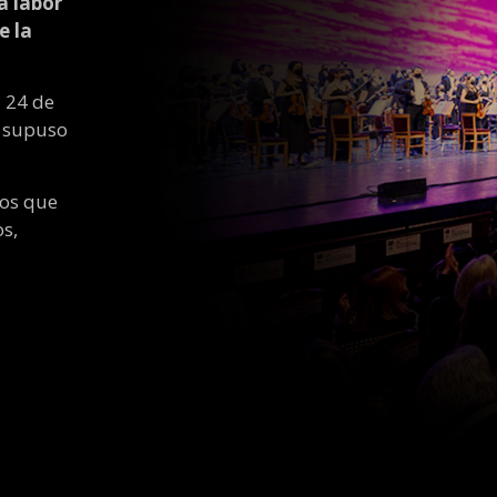
a labor
e la
l 24 de
, supuso
los que
s,