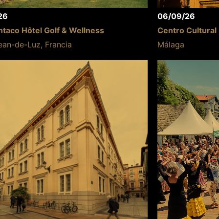
26
06/09/26
taco Hôtel Golf & Wellness
Centro Cultural
ean-de-Luz, Francia
Málaga