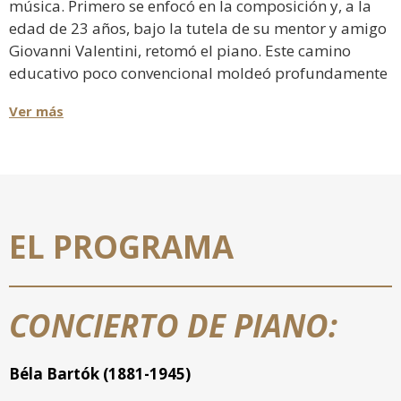
música. Primero se enfocó en la composición y, a la
edad de 23 años, bajo la tutela de su mentor y amigo
Giovanni Valentini, retomó el piano. Este camino
educativo poco convencional moldeó profundamente
su enfoque musical, fomentando una afinidad
Ver más
natural por la composición en sus múltiples formas:
desde la música sinfónica y de cámara hasta el
teatro, el cine, la radio y la experimentación, sin
preocuparse por etiquetas ni barreras lingüísticas.
Marzocchi ha colaborado con numerosos artistas de
EL PROGRAMA
renombre internacional y ha recibido múltiples
encargos para óperas, obras sinfónicas, música de
cámara y piezas para piano, trabajando con
prestigiosas instituciones italianas e internacionales.
CONCIERTO DE PIANO:
Con frecuencia asume el doble papel de compositor e
intérprete o, cuando es necesario, de director de
Béla Bartók (1881-1945)
orquesta.