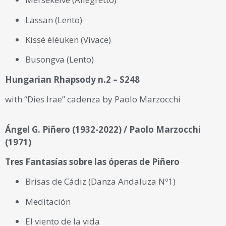
Festival de Rávena en 2023 y estrenada en la Basílica
de San Vital en Rávena con gran éxito de crítica y
Lassan (Lento)
público.
Kissé éléuken (Vivace)
Las composiciones para piano de Marzocchi,
Busongva (Lento)
recopiladas en el álbum Piano Works (galardonado
con el Amadeus d’Oro y descrito como "hipnótico" por
Hungarian Rhapsody n.2 – S248
Luca Ciammarughi), fueron lanzadas recientemente
en una producción experimental del nuevo sello
with “Dies Irae” cadenza by Paolo Marzocchi
Martinville.
Ángel G. Piñero (1932-2022) / Paolo Marzocchi
Es fundador y director artístico de la
WunderKammer
(1971)
Orchestra
y ejerce como presidente Honorario de la
Asociación Musical
Lipadusa
de Lampedusa.
Tres Fantasías sobre las óperas de Piñero
Brisas de Cádiz (Danza Andaluza Nº1)
Meditación
El viento de la vida