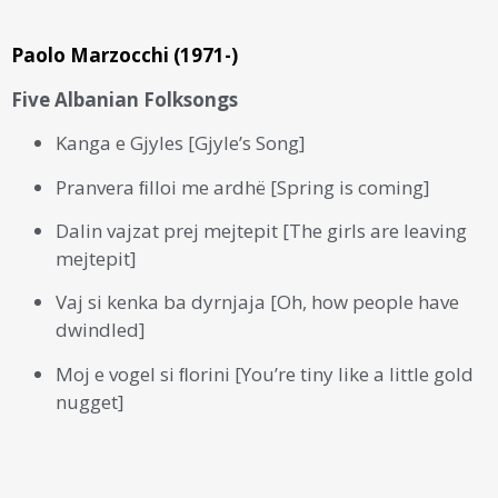
Paolo Marzocchi (1971-)
Five Albanian Folksongs
Kanga e Gjyles [Gjyle’s Song]
Pranvera ﬁlloi me ardhë [Spring is coming]
Dalin vajzat prej mejtepit [The girls are leaving
mejtepit]
Vaj si kenka ba dyrnjaja [Oh, how people have
dwindled]
Moj e vogel si ﬂorini [You’re tiny like a little gold
nugget]