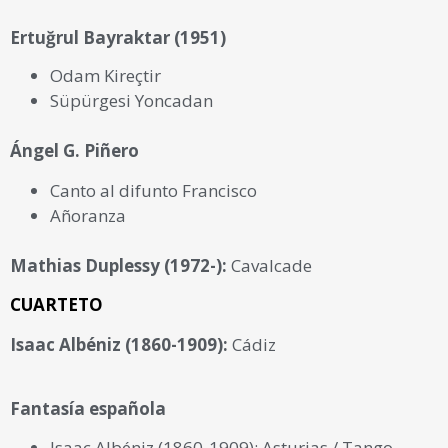
Ertuğrul Bayraktar (1951)
Odam Kireçtir
Süpürgesi Yoncadan
Ángel G. Piñero
Canto al difunto Francisco
Añoranza
Mathias Duplessy (1972-):
Cavalcade
CUARTETO
Isaac Albéniz (1860-1909):
Cádiz
Fantasía española
Isaac Albéniz (1860-1909): Asturias / Tango