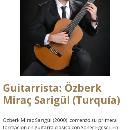
Guitarrista: Özberk
Miraç Sarigül (Turquía)
Özberk Miraç Sarıgül (2000), comenzó su primera
formación en guitarra clásica con Soner Egesel. En