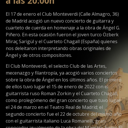
a las 20:00h
El 17 de enero el Club Monteverdi (Calle Almagro, 36)
de Madrid acogió un nuevo concierto de guitarra y
cuarteto de cuerda en homenaje a la obra de Ángel G.
Piñero. En esta ocasión fueron el joven turco Özberk
Miraç Sarigül y el Cuarteto Chagall (España) quienes
nos deleitaron interpretando obras originales de
Ángel y de otros compositores.
El Club Monteverdi, el selecto Club de las Artes,
mecenazgo y filantropía, ya acogió varios conciertos
sobre la obra de Ángel en los últimos años. El primero
de ellos tuvo lugar el 15 de enero de 2022 con el
guitarrista ruso Roman Zorkin y el Cuarteto Chagall,
como prolegómeno del gran concierto que tuvo lugar
el 24 de marzo en el Teatro Real de Madrid; el
segundo concierto fue el 22 de octubre del mismo año
con el guitarrista italiano Luca Romanelli, gran
conocedor igualmente de la obra del Maestro Ángel. El