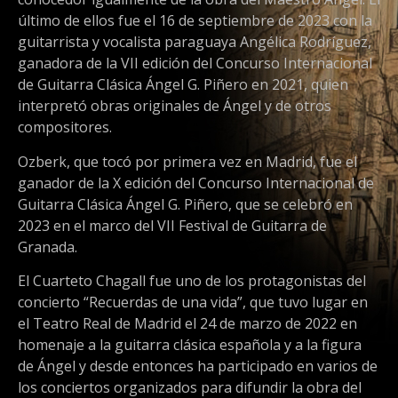
último de ellos fue el 16 de septiembre de 2023 con la
guitarrista y vocalista paraguaya Angélica Rodríguez,
ganadora de la VII edición del Concurso Internacional
de Guitarra Clásica Ángel G. Piñero en 2021, quien
interpretó obras originales de Ángel y de otros
compositores.
Ozberk, que tocó por primera vez en Madrid, fue el
ganador de la X edición del Concurso Internacional de
Guitarra Clásica Ángel G. Piñero, que se celebró en
2023 en el marco del VII Festival de Guitarra de
Granada.
El Cuarteto Chagall fue uno de los protagonistas del
concierto “Recuerdas de una vida”, que tuvo lugar en
el Teatro Real de Madrid el 24 de marzo de 2022 en
homenaje a la guitarra clásica española y a la figura
de Ángel y desde entonces ha participado en varios de
los conciertos organizados para difundir la obra del