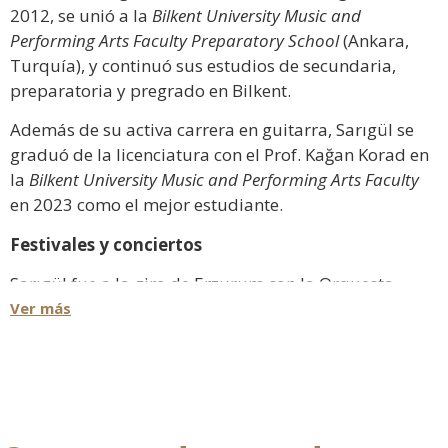
2012, se unió a la
Bilkent University Music and
Performing Arts Faculty Preparatory School
(Ankara,
Turquía), y continuó sus estudios de secundaria,
preparatoria y pregrado en Bilkent.
Además de su activa carrera en guitarra, Sarıgül se
graduó de la licenciatura con el Prof. Kağan Korad en
la
Bilkent University Music and Performing Arts Faculty
en 2023 como el mejor estudiante.
Festivales y conciertos
Sarıgül fue a la gira de Erzurum con la Orquesta
Sinfónica de Bilkent en 2017. En 2018 interpretó el
Ver más
“Concierto de Aranjuez” (Joaquín Rodrigo) con la
Orquesta Sinfónica de Bilkent y en 2019 interpretó
“Fantasia para un Gentilhombre” (Joaquín Rodrigo)
con la Orquesta Sinfónica Juvenil de Bilkent. En 2023
interpretó los Conciertos de Tedesco y Rodrigo con la