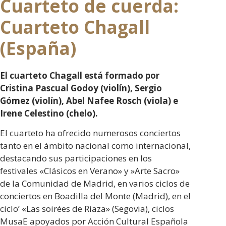
Cuarteto de cuerda:
Orquesta Sinfónica del Municipio Metropolitano de
Eskişehir.
Cuarteto Chagall
Al ser invitado a varios festivales y conciertos, Sarıgül
(España)
fue considerado digno de ser seleccionado para uno
de los premios de música más prestigiosos de
El cuarteto Chagall está formado por
Turquía, el octavo Premio Donizetti de Música
Cristina Pascual Godoy (violín), Sergio
Clásica, "Sub 18 - Músico del año" en 2018.
Gómez (violín), Abel Nafee Rosch (viola) e
Sarıgül no sólo da conciertos tanto en Turquía
Irene Celestino (chelo).
como en el extranjero; también participa en
El cuarteto ha ofrecido numerosos conciertos
concursos nacionales e internacionales.
tanto en el ámbito nacional como internacional,
destacando sus participaciones en los
Concursos
festivales «Clásicos en Verano» y »Arte Sacro»
En 2019, Sarıgül quedó en primera posición en la
de la Comunidad de Madrid, en varios ciclos de
final de Turquía del
Lions European Music Competition
.
conciertos en Boadilla del Monte (Madrid), en el
Tras el anuncio de los ganadores del primer lugar de
ciclo’ «Las soirées de Riaza» (Segovia), ciclos
23 países europeos, todos los guitarristas ganadores
MusaE apoyados por Acción Cultural Española