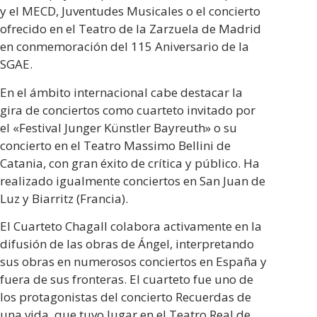
se reunieron en Estonia para representar a sus países.
y el MECD, Juventudes Musicales o el concierto
Sarıgül, en representación de Turquía, ganó el primer
ofrecido en el Teatro de la Zarzuela de Madrid
premio y fue considerado digno del título de "Mejor
en conmemoración del 115 Aniversario de la
guitarrista de Europa" en la categoría de 18 a 23
SGAE.
años. En la ceremonia de entrega de premios
En el ámbito internacional cabe destacar la
interpretó el estreno mundial de “Robert Jürjendal -
gira de conciertos como cuarteto invitado por
April Suite”.
el «Festival Junger Künstler Bayreuth» o su
En la temporada 2021, Sarıgül tuvo la oportunidad
concierto en el Teatro Massimo Bellini de
de convertirse en el primer y único artista turco de
Catania, con gran éxito de crítica y público. Ha
Eurostrings
como premio por su primer lugar en el
realizado igualmente conciertos en San Juan de
Concurso Internacional de Guitarra de Sarajevo y
Luz y Biarritz (Francia).
realizó una gira europea. En el marco de esta gira, dio
El Cuarteto Chagall colabora activamente en la
conciertos, clases magistrales y entrevistas en el
difusión de las obras de Ángel, interpretando
Festival de Guitarra de Zagreb (Croacia), Fen el
sus obras en numerosos conciertos en España y
Festival Internacional de Guitarra Rust (Viena), en el
fuera de sus fronteras. El cuarteto fue uno de
Twents Gitaarfestival (Países Bajos), en el Festival
los protagonistas del concierto Recuerdas de
Internacional de Guitarra de París (Francia) y en el
una vida, que tuvo lugar en el Teatro Real de
Festival Internacional de Guitarra de Sarajevo.