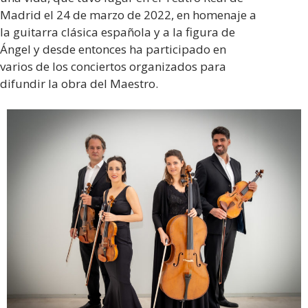
Madrid el 24 de marzo de 2022, en homenaje a
Ganó el primer premio en los siguientes concursos
:
la guitarra clásica española y a la figura de
2º Concurso Internacional de Guitarra Clásica Cemal
Ángel y desde entonces ha participado en
Reşit Rey en Estambul; 3er Concurso Internacional del
varios de los conciertos organizados para
Festival de Guitarra Clásica de Estambul,
difundir la obra del Maestro.
Conservatorio Estatal de Ankara de la Universidad
Hacettepe 3er Concurso Nacional de Guitarra Clásica;
V Concurso del Festival Internacional de Guitarra de
Estambul; Leones – Concurso Europeo de Guitarra
Clásica Thomas Kuti; División Intermedia de la
Competencia Virtual de la Florida Guitar Foundation
2020; Concurso Internacional de Guitarra de Sarajevo
2020; Concurso Internacional de Guitarra Esteve 65
Aniversario 2022; VIII Concurso de Guitarra de
Gandía; X Edición del Concurso Internacional de
Guitarra Ángel Piñero; Concurso de Guitarra “Ciudad
de Mula” 2023 Categoría Pro.