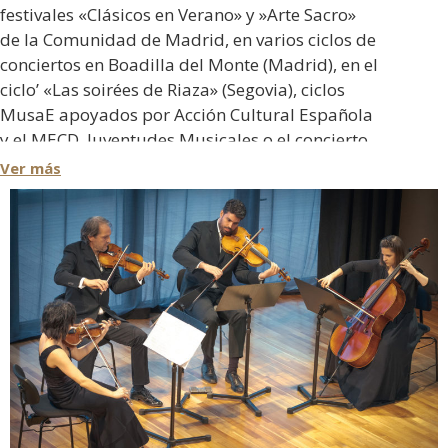
festivales «Clásicos en Verano» y »Arte Sacro»
de la Comunidad de Madrid, en varios ciclos de
conciertos en Boadilla del Monte (Madrid), en el
ciclo’ «Las soirées de Riaza» (Segovia), ciclos
MusaE apoyados por Acción Cultural Española
y el MECD, Juventudes Musicales o el concierto
ofrecido en el Teatro de la Zarzuela de Madrid
Ver más
en conmemoración del 115 Aniversario de la
SGAE.
En el ámbito internacional cabe destacar la
gira de conciertos como cuarteto invitado por
el «Festival Junger Künstler Bayreuth» o su
concierto en el Teatro Massimo Bellini de
Catania, con gran éxito de crítica y público. Ha
realizado igualmente conciertos en San Juan de
Luz y Biarritz (Francia).