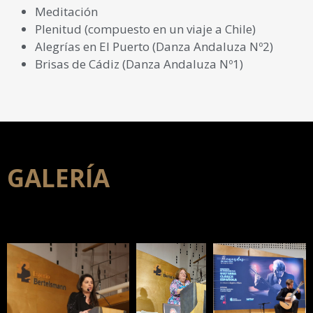
Meditación
Plenitud (compuesto en un viaje a Chile)
Alegrías en El Puerto (Danza Andaluza Nº2)
Brisas de Cádiz (Danza Andaluza Nº1)
GALERÍA