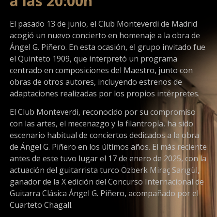
a las 20:00h
El pasado 13 de junio, el Club Monteverdi de Madrid
acogió un nuevo concierto en homenaje a la obra de
Ángel G. Piñero. En esta ocasión, el grupo invitado fue
el Quinteto 1909, que interpretó un programa
centrado en composiciones del Maestro, junto con
obras de otros autores, incluyendo estrenos de
adaptaciones realizadas por los propios intérpretes.
El Club Monteverdi, reconocido por su compromiso
con las artes, el mecenazgo y la filantropía, ha sido
escenario habitual de conciertos dedicados a la obra
de Ángel G. Piñero en los últimos años. El más reciente
antes de este tuvo lugar el 17 de enero de 2025, con la
actuación del guitarrista turco Özberk Miraç Sarıgül,
ganador de la X edición del Concurso Internacional de
Guitarra Clásica Ángel G. Piñero, acompañado por el
Cuarteto Chagall.