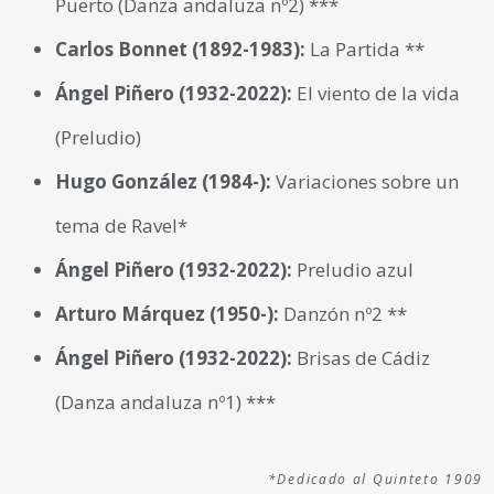
solista como camerística, abordan cada programa
Puerto (Danza andaluza nº2) ***
con un enfoque riguroso y sensible. Su versatilidad
Carlos Bonnet (1892-1983):
La Partida **
interpretativa les permite enfrentarse a repertorios
que van desde la música contemporánea a las
Ángel Piñero (1932-2022):
El viento de la vida
transcripciones históricas, y su labor ha contribuido
(Preludio)
notablemente a enriquecer el catálogo disponible
para conjuntos de guitarra.
Hugo González (1984-):
Variaciones sobre un
tema de Ravel*
Ángel Piñero (1932-2022):
Preludio azul
Arturo Márquez (1950-):
Danzón nº2 **
Ángel Piñero (1932-2022):
Brisas de Cádiz
(Danza andaluza nº1) ***
*Dedicado al Quinteto 1909