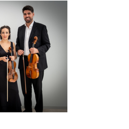
 Internazionale di Chitarra
rganisée par l'Atelier
e de Lodi (Italie) en 2016;
oration des fêtes nationales
 nationale de Catalogne
Concert de guitare et chant" à
rganisé par l'Ambassade du
ert de guitare classique
mbassade du Paraguay à
bassade et l'Association
ert de guitare et chant au «
 de Luz en 2023.