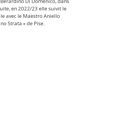
o Berardino Di Domenico, dans
ite, en 2022/23 elle suivit le
le avec le Maestro Aniello
no Strata » de Pise.
de grands concours
 Internacional Lucas Braulo
2.
eure interprétation de l'œuvre
Internacional de Guitarra
La Herradura (Espagne) en
 Internazionale di Chitarra
Italie -2017.
n ligne du "VII Angel G. Piñero
etition" – Espagne 2021.
itals dans des festivals