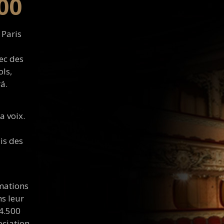
00
 Paris
ec des
ls,
á.
a voix.
is des
rmations
s leur
 4.500
ociation