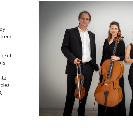
importants tels que: ‘‘Stagione
Classica’’ dans la XIe édition, o
Chitarristico Laudense de la vill
"Concert solo" pour la commém
doy
du Paraguay à la Bibliothèque
 Irene
(Barcelone, Espagne) en 2018; "
l'Institut Cervantes à Paris, o
Paraguay en France, 2018; Conc
ne et
"Hommage aux femmes" à l'A
als
Rome, organisé par la même am
Paraguay (Italie) en 2022; Conc
nte
Festival Andalou » à Saint Jean
ycles
,
de la