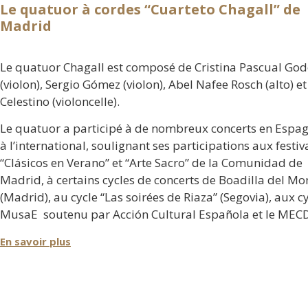
Le quatuor à cordes “Cuarteto Chagall” de
Madrid
Le quatuor Chagall est composé de Cristina Pascual Go
(violon), Sergio Gómez (violon), Abel Nafee Rosch (alto) et
Celestino (violoncelle).
Le quatuor a participé à de nombreux concerts en Espag
à l’international, soulignant ses participations aux festiv
“Clásicos en Verano” et “Arte Sacro” de la Comunidad de
Madrid, à certains cycles de concerts de Boadilla del Mo
(Madrid), au cycle “Las soirées de Riaza” (Segovia), aux c
MusaE soutenu par Acción Cultural Española et le MECD
Juventudes Musicales ou le concert offert para le Teatro 
En savoir plus
Zarzuela de Madrid en commémoration du 115éme
anniversaire de la SGAE (Société Générale des Auteurs et
Éditeurs).