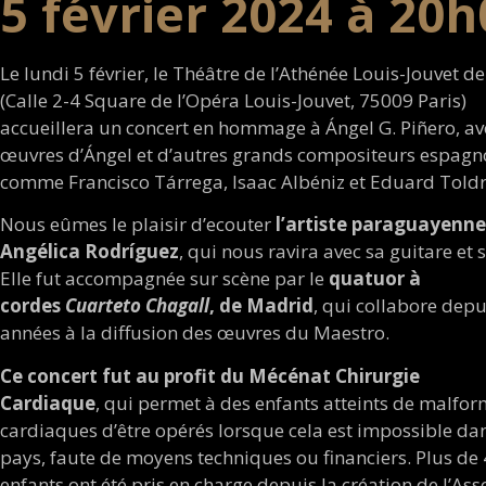
5 février 2024 à 20h
Le lundi 5 février, le Théâtre de l’Athénée Louis-Jouvet de
(Calle 2-4 Square de l’Opéra Louis-Jouvet, 75009 Paris)
accueillera un concert en hommage à Ángel G. Piñero, av
œuvres d’Ángel et d’autres grands compositeurs espagno
comme Francisco Tárrega, Isaac Albéniz et Eduard Toldr
Nous eûmes le plaisir d’ecouter
l’artiste paraguayenne
Angélica Rodríguez
, qui nous ravira avec sa guitare et s
Elle fut accompagnée sur scène par le
quatuor à
cordes
Cuarteto Chagall
, de Madrid
, qui collabore depu
années à la diffusion des œuvres du Maestro.
Ce concert fut au profit du Mécénat Chirurgie
Cardiaque
, qui permet à des enfants atteints de malfo
cardiaques d’être opérés lorsque cela est impossible dan
pays, faute de moyens techniques ou financiers. Plus de
enfants ont été pris en charge depuis la création de l’Ass