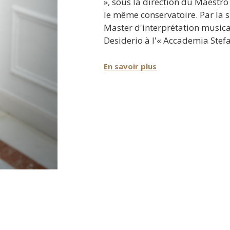
», sous la direction du Maestr
le même conservatoire. Par la su
Master d'interprétation musica
Desiderio à l'« Accademia Stefa
Elle a remporté des prix dans 
En savoir plus
internationaux, notamment :
Premier prix au "Concurso
Areco" (Argentine) en 201
Prix spécial pour la meill
obligatoire au "Concurso 
Clasica Andrés Segovia" 
2013.
Premier prix au "Concorso
Classica Rocco Peruggini" 
Premier prix de l'édition e
International Guitar Comp
Elle s’est produite dans des réc