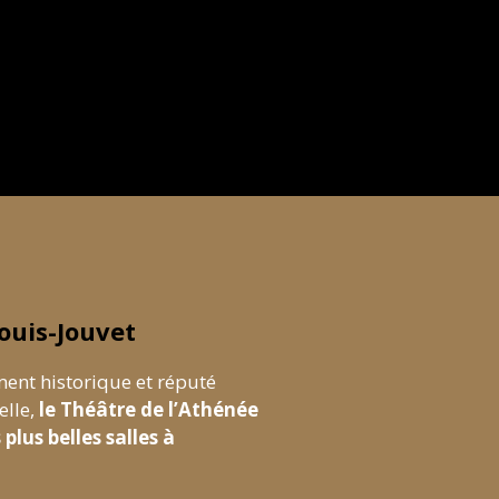
ouis-Jouvet
ent historique et réputé
elle,
le Théâtre de l’Athénée
plus belles salles à