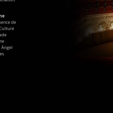
une
ésence de
 Culture
sade
ine
e Ángel
des