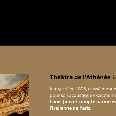
Théâtre de l'Athénée L
Inauguré en 1896, classé monum
pour son acoustique exceptionn
Louis-Jouvet compte parmi les 
l’italienne de Paris.